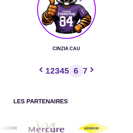
CINZIA CAU
chevron_left
chevron_right
1
2
3
4
5
6
7
LES PARTENAIRES