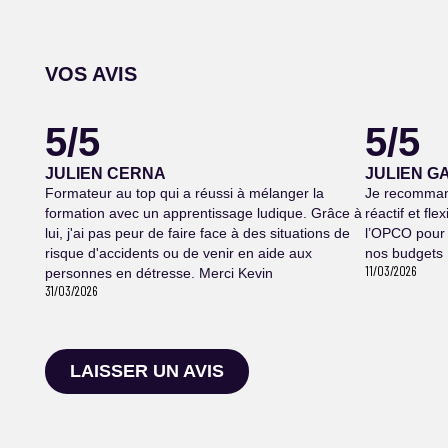
VOS AVIS
5/5
5/5
JULIEN CERNA
JULIEN G
Formateur au top qui a réussi à mélanger la
Je recommand
formation avec un apprentissage ludique. Grâce à
réactif et fl
lui, j'ai pas peur de faire face à des situations de
l’OPCO pour 
risque d'accidents ou de venir en aide aux
nos budgets 
11/03/2026
personnes en détresse. Merci Kevin
31/03/2026
LAISSER UN AVIS