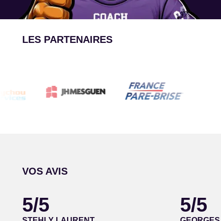
LES PARTENAIRES
VOS AVIS
5/5
5/5
STEHLY LAURENT
GEORGES 