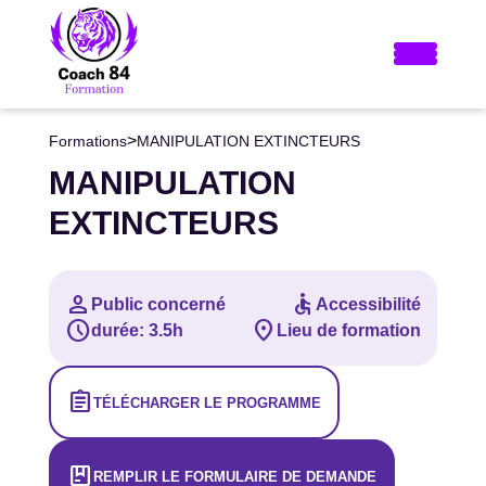
>
Formations
MANIPULATION EXTINCTEURS
MANIPULATION
EXTINCTEURS
person
accessible
Public concerné
Accessibilité
schedule
location_on
durée: 3.5h
Lieu de formation
assignment
TÉLÉCHARGER LE PROGRAMME
package
REMPLIR LE FORMULAIRE DE DEMANDE