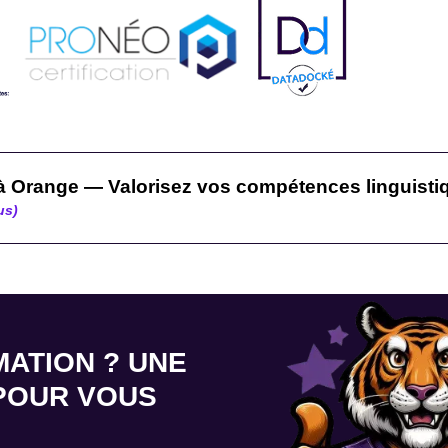
 à Orange — Valorisez vos compétences linguisti
us)
MATION ? UNE
 POUR VOUS