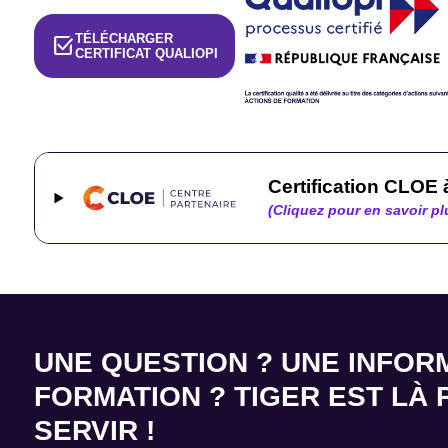
TÉLÉCHARGER
select_check_box
CERTIFICAT QUALIOPI
Certification CLOE
(Cliquez pour en savoir pl
UNE QUESTION ? UNE INFOR
FORMATION ? TIGER EST LÀ
SERVIR !