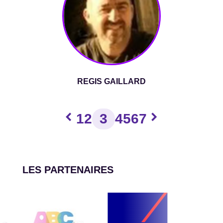
REGIS GAILLARD
chevron_left
chevron_right
1
2
3
4
5
6
7
LES PARTENAIRES