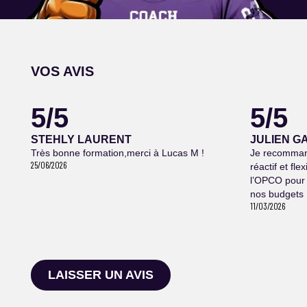
VOS AVIS
5/5
5/5
STEHLY LAURENT
JULIEN G
Très bonne formation,merci à Lucas M !
Je recommand
25/06/2026
réactif et fl
l’OPCO pour 
nos budgets 
11/03/2026
LAISSER UN AVIS