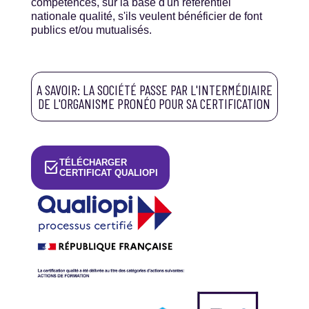
compétences, sur la base d'un référentiel
nationale qualité, s'ils veulent bénéficier de font
publics et/ou mutualisés.
A SAVOIR: LA SOCIÉTÉ PASSE PAR L'INTERMÉDIAIRE
DE L'ORGANISME PRONÉO POUR SA CERTIFICATION
TÉLÉCHARGER
select_check_box
CERTIFICAT QUALIOPI