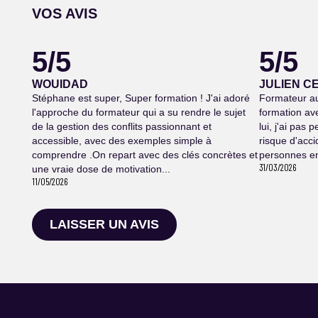
VOS AVIS
5/5
5/5
WOUIDAD
JULIEN C
Stéphane est super, Super formation ! J'ai adoré
Formateur au
l'approche du formateur qui a su rendre le sujet
formation av
de la gestion des conflits passionnant et
lui, j'ai pas 
accessible, avec des exemples simple à
risque d'acci
comprendre .On repart avec des clés concrètes et
personnes en
31/03/2026
une vraie dose de motivation...
11/05/2026
LAISSER UN AVIS