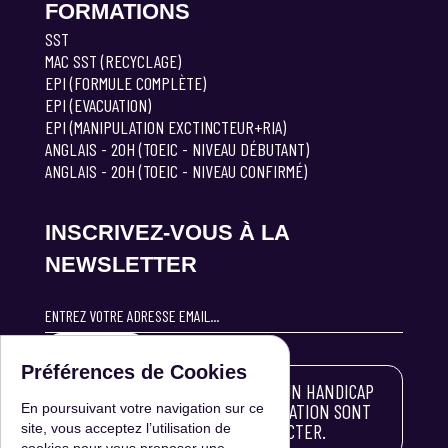
FORMATIONS
SST
MAC SST (RECYCLAGE)
EPI (FORMULE COMPLÈTE)
EPI (EVACUATION)
EPI (MANIPULATION EXCTINCTEUR+RIA)
ANGLAIS - 20H (TOEIC - NIVEAU DÉBUTANT)
ANGLAIS - 20H (TOEIC - NIVEAU CONFIRMÉ)
INSCRIVEZ-VOUS À LA
NEWSLETTER
S'INSCRIRE
Préférences de Cookies
LES PERSONNES ATTEINTES D'UN HANDICAP
SOUHAITANT SUIVRE UNE FORMATION SONT
En poursuivant votre navigation sur ce
INVITÉES À NOUS CONTACTER.
site, vous acceptez l’utilisation de